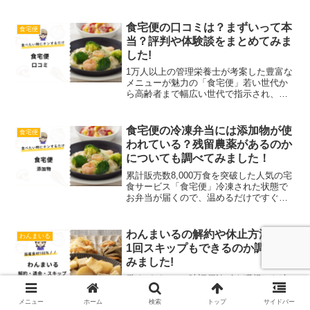
と考えている方は、正直料金も気になり
ます…さちお試しセットがあるといいん
だけど…そこで今回は、食宅便と日清医
食宅便の口コミは？まずいって本
食宅便
療食品は違うのか、お試し...
当？評判や体験談をまとめてみま
した!
1万人以上の管理栄養士が考案した豊富な
メニューが魅力の「食宅便」若い世代か
ら高齢者まで幅広い世代で指示され、累
計販売数8,000万食を突破した人気の宅食
サービスです。でも、口コミを見ている
と「まずい」と書いてあることがあった
食宅便の冷凍弁当には添加物が使
食宅便
りして、正直どう...
われている？残留農薬があるのか
についても調べてみました！
累計販売数8,000万食を突破した人気の宅
食サービス「食宅便」冷凍された状態で
お弁当が届くので、温めるだけですぐに
食べられて便利ですよね。ただ、添加物
は多くない？安全なの？と気になりませ
んか？さち食事の支度はラクになっても
わんまいるの解約や休止方法は？
わんまいる
添加物が多いと心配...
1回スキップもできるのか調べて
みました!
働くパパママの味評価No.1を獲得した冷
凍おかず専門店の「わんまいる」国産の
食材を使用した、安心の手作り惣菜で大
メニュー
ホーム
検索
トップ
サイドバー