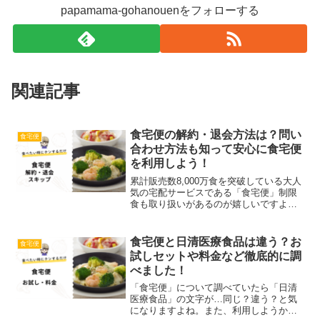
papamama-gohanouenをフォローする
関連記事
食宅便の解約・退会方法は？問い
食宅便
合わせ方法も知って安心に食宅便
を利用しよう！
累計販売数8,000万食を突破している大人
気の宅配サービスである「食宅便」制限
食も取り扱いがあるのが嬉しいですよ
ね！ただ、解約したい時にスムーズにで
きるのか心配・解約方法が分からないと
思っている方は多いです。さち解約方法
食宅便と日清医療食品は違う？お
食宅便
を知っておくと、始め...
試しセットや料金など徹底的に調
べました！
「食宅便」について調べていたら「日清
医療食品」の文字が…同じ？違う？と気
になりますよね。また、利用しようかな