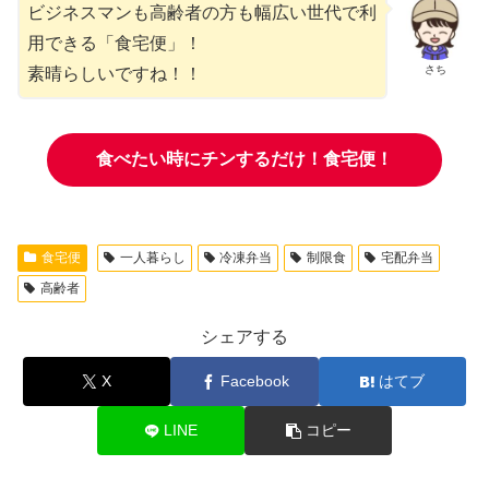
ビジネスマンも高齢者の方も幅広い世代で利
用できる「食宅便」！
さち
素晴らしいですね！！
食べたい時にチンするだけ！食宅便！
食宅便
一人暮らし
冷凍弁当
制限食
宅配弁当
高齢者
シェアする
X
Facebook
はてブ
LINE
コピー