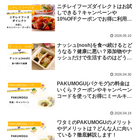
ニチレイフーズダイレクトはお試
ニチレイフーズダイレクト
しできる？キャンペーンや
10%OFFクーポンでお得に利用し
よう！
2026.05.10
ナッシュ(nosh)を食べ続けるとど
ナッシュ nosh
うなる？健康に悪い？添加物やナ
ッシュだけで生活するのはどうな
のか調べてみました！
2026.04.30
PAKUMOGU(パクモグ)の料金は
PAKUMOGU パクモグ
いくら？クーポンやキャンペーン
コードを使ってお得にミールキッ
トを活用しよう！
2026.04.19
ワタミのPAKUMOGUのメリット
PAKUMOGU パクモグ
やデメリットは？どんな人に向い
ている？徹底解説します！